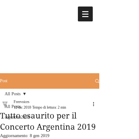
Post
All Posts
Freevoices
All Posts
12 dic 2018
Tempo di lettura: 2 min
Tutto esaurito per il
argentina2019
Concerto Argentina 2019
Aggiornamento:
8 gen 2019