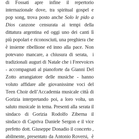
di Fossati apre infine il repertorio 
internazionale dove, tra spiritual gospel e 
pop song, trova posto anche 
Solo le pido a 
Dios
 canzone censurata ai tempi della 
dittatura argentina ed oggi uno dei canti lì 
più popolari e riconosciuti, una preghiera che 
è insieme ribellione ed inno alla pace. Non 
potevano mancare, a chiusura di serata,  i 
tradizionali auguri di Natale che i Freevoices 
- accompagnati al pianoforte da Gianni Del 
Zotto arrangiatore delle musiche - hanno 
voluto affidare alle giovanissime voci del 
Teen Choir dell’Accademia musicale città di 
Gorizia interpretando poi, a loro volta, un 
saluto musicale in tema. Presenti alla serata il 
sindaco di Gorizia Rodolfo Ziberna il 
sindaco di Capriva Daniele Sergon e il vice 
prefetto dott. Giuseppe Donadio il concerto , 
abilmente, presentato da Antonio Roversi,  è 