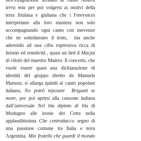
terra mia
 per poi volgersi ai motivi della 
terra friulana e giuliana che i Freevoices 
interpretano alla loro maniera non solo 
accompagnando ogni canto con movenze 
che ne sottolineano il testo,  ma anche 
aderendo ad una cifra espressiva ricca di 
lirismo ed emotività , quasi un lied il 
Macjut 
di vilotis 
del maestro Maiero. Il concerto, che 
vuole essere quasi una dichiarazione di 
identità del gruppo diretto da Manuela 
Marussi, si allarga quindi al canto popolare 
italiano, 
No potrò reposare  Briganti se 
more
, per poi aprirsi alla canzone italiana 
dall’universale 
Nel blu dipinto di blu
 di 
Modugno alle ironie dei Cetra nella 
applauditissima 
Che centrattacco
 segno di 
una passione comune tra Italia e terra 
Argentina. 
Mio fratello che guardi il mondo