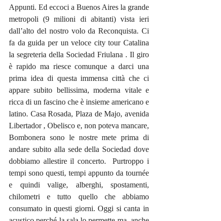
Appunti. Ed eccoci a Buenos Aires la grande 
metropoli (9 milioni di abitanti) vista ieri 
dall’alto del nostro volo da Reconquista. Ci 
fa da guida per un veloce city tour Catalina 
la segreteria della Sociedad Friulana . Il giro 
è rapido ma riesce comunque a darci una 
prima idea di questa immensa città che ci 
appare subito bellissima, moderna vitale e 
ricca di un fascino che è insieme americano e 
latino. Casa Rosada, Plaza de Majo, avenida 
Libertador , Obelisco e, non poteva mancare, 
Bombonera sono le nostre mete prima di 
andare subito alla sede della Sociedad dove 
dobbiamo allestire il concerto.  Purtroppo i 
tempi sono questi, tempi appunto da tournée 
e quindi valige, alberghi, spostamenti, 
chilometri e tutto quello che abbiamo 
consumato in questi giorni. Oggi si canta in 
acustico perché la sala lo permette ma, anche 