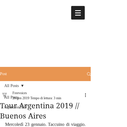
Post
All Posts
Freevoices
All Posts
26 gen 2019
Tempo di lettura: 3 min
Tour Argentina 2019 //
argentina2019
Buenos Aires
Mercoledì 23 gennaio. Taccuino di viaggio. 