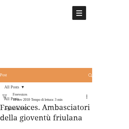
Post
All Posts
Freevoices
All Posts
18 nov 2018
Tempo di lettura: 3 min
Freevoices. Ambasciatori
argentina2019
della gioventù friulana