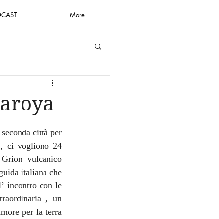
DCAST
More
Caroya
seconda città per 
, ci vogliono 24 
Grion vulcanico 
uida italiana che 
 incontro con le 
raordinaria , un 
more per la terra 