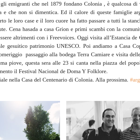
 gli emigranti che nel 1879 fondano Colonia , è qualcosa di 
va e che non si dimentica. Ed il calore di queste famiglie arg
o le loro case e il loro cuore ha fatto passare a tutti la stanc
dute. Cena hasada a casa Grion e primi scambi con la comunit
ssere altrimenti con i Freevoices. Oggi visita all’Estancia de 
e gesuitico patrimonio UNESCO. Poi andiamo a Casa Cope
pomeriggio  passaggio alla bodega Terra Camiare e visita dell
ma piove, questa sera alle 23 si canta nella piazza del popo
mento il Festival Nacional de Doma Y Folklore.
ale nella Casa del Centenario di Colonia. Alla prossima. 
#arg