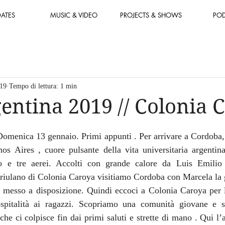
DATES
MUSIC & VIDEO
PROJECTS & SHOWS
PO
019
Tempo di lettura: 1 min
entina 2019 // Colonia 
Domenica 13 gennaio. Primi appunti . Per arrivare a Cordoba, 
s Aires , cuore pulsante della vita universitaria argentina
o e tre aerei. Accolti con grande calore da Luis Emilio 
friulano di Colonia Caroya visitiamo Cordoba con Marcela la g
 messo a disposizione. Quindi eccoci a Colonia Caroya per l’
pitalità ai ragazzi. Scopriamo una comunità giovane e st
che ci colpisce fin dai primi saluti e strette di mano . Qui l’a