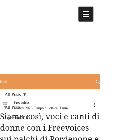
Post
All Posts
Freevoices
All Posts
25 nov 2023
Tempo di lettura: 1 min
Siamo così, voci e canti di
argentina2019
donne con i Freevoices
sui palchi di Pordenone e